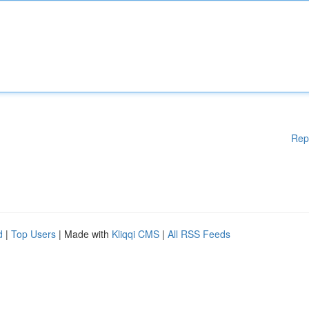
Rep
d
|
Top Users
| Made with
Kliqqi CMS
|
All RSS Feeds