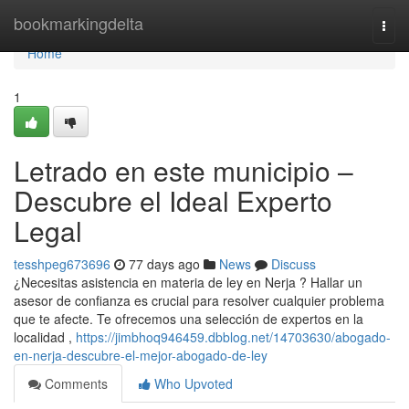
Home
bookmarkingdelta
Togg
navi
Home
1
Letrado en este municipio –
Descubre el Ideal Experto
Legal
tesshpeg673696
77 days ago
News
Discuss
¿Necesitas asistencia en materia de ley en Nerja ? Hallar un
asesor de confianza es crucial para resolver cualquier problema
que te afecte. Te ofrecemos una selección de expertos en la
localidad ,
https://jimbhoq946459.dbblog.net/14703630/abogado-
en-nerja-descubre-el-mejor-abogado-de-ley
Comments
Who Upvoted