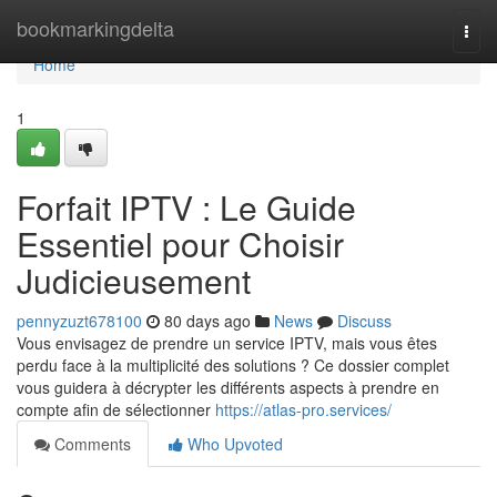
Home
bookmarkingdelta
Togg
navi
Home
1
Forfait IPTV : Le Guide
Essentiel pour Choisir
Judicieusement
pennyzuzt678100
80 days ago
News
Discuss
Vous envisagez de prendre un service IPTV, mais vous êtes
perdu face à la multiplicité des solutions ? Ce dossier complet
vous guidera à décrypter les différents aspects à prendre en
compte afin de sélectionner
https://atlas-pro.services/
Comments
Who Upvoted