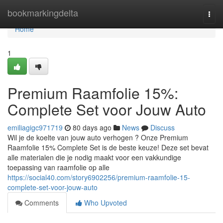
Home
bookmarkingdelta
Togg
navi
Home
1
Premium Raamfolie 15%:
Complete Set voor Jouw Auto
emiliagigc971719
80 days ago
News
Discuss
Wil je de koelte van jouw auto verhogen ? Onze Premium
Raamfolie 15% Complete Set is de beste keuze! Deze set bevat
alle materialen die je nodig maakt voor een vakkundige
toepassing van raamfolie op alle
https://social40.com/story6902256/premium-raamfolie-15-
complete-set-voor-jouw-auto
Comments
Who Upvoted