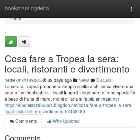
Home
bookmarkingdelta
Togg
navi
Home
1
Cosa fare a Tropea la sera:
locali, ristoranti e divertimento
nettiekmxh149065
82 days ago
News
Discuss
La sera a Tropea propone un'ampia scelta a chi cerca vivere una
serata indimenticabile. I locali lungo il lungomare offrono specialità
a base di frutta di mare, mentre l'aria si fa più animata nei
https://elodieiasz865891.blogdon.net/cosa-fare-a-tropea-la-sera-
locali-ristoranti-e-divertimento-57458180
Comments
Who Upvoted
Comments