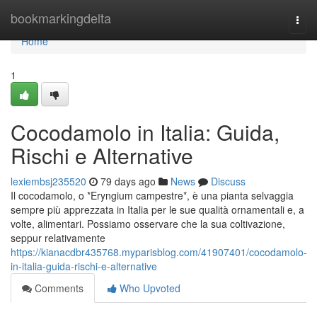
Home
bookmarkingdelta
Togg
navi
Home
1
Cocodamolo in Italia: Guida,
Rischi e Alternative
lexiembsj235520
79 days ago
News
Discuss
Il cocodamolo, o *Eryngium campestre*, è una pianta selvaggia
sempre più apprezzata in Italia per le sue qualità ornamentali e, a
volte, alimentari. Possiamo osservare che la sua coltivazione,
seppur relativamente
https://kianacdbr435768.myparisblog.com/41907401/cocodamolo-
in-italia-guida-rischi-e-alternative
Comments
Who Upvoted