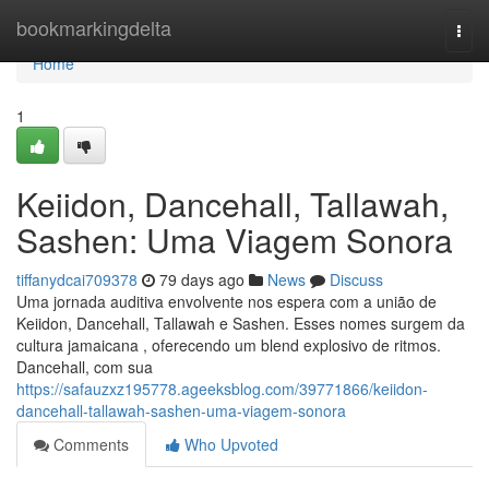
Home
bookmarkingdelta
Togg
navi
Home
1
Keiidon, Dancehall, Tallawah,
Sashen: Uma Viagem Sonora
tiffanydcai709378
79 days ago
News
Discuss
Uma jornada auditiva envolvente nos espera com a união de
Keiidon, Dancehall, Tallawah e Sashen. Esses nomes surgem da
cultura jamaicana , oferecendo um blend explosivo de ritmos.
Dancehall, com sua
https://safauzxz195778.ageeksblog.com/39771866/keiidon-
dancehall-tallawah-sashen-uma-viagem-sonora
Comments
Who Upvoted