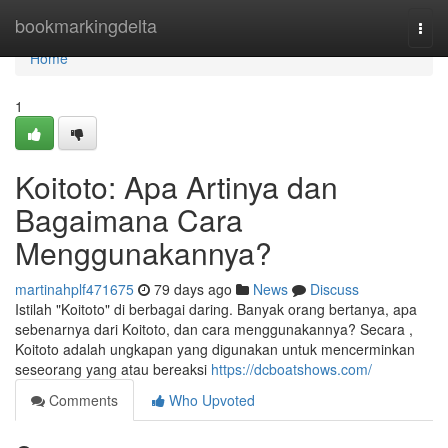
Home
bookmarkingdelta
Togg
navi
Home
1
Koitoto: Apa Artinya dan
Bagaimana Cara
Menggunakannya?
martinahplf471675
79 days ago
News
Discuss
Istilah "Koitoto" di berbagai daring. Banyak orang bertanya, apa
sebenarnya dari Koitoto, dan cara menggunakannya? Secara ,
Koitoto adalah ungkapan yang digunakan untuk mencerminkan
seseorang yang atau bereaksi
https://dcboatshows.com/
Comments
Who Upvoted