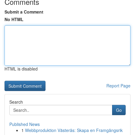
Comments
Submit a Comment
No HTML
HTML is disabled
Report Page
Search
Go
Published News
1
Webbproduktion Västerås: Skapa en Framgångsrik