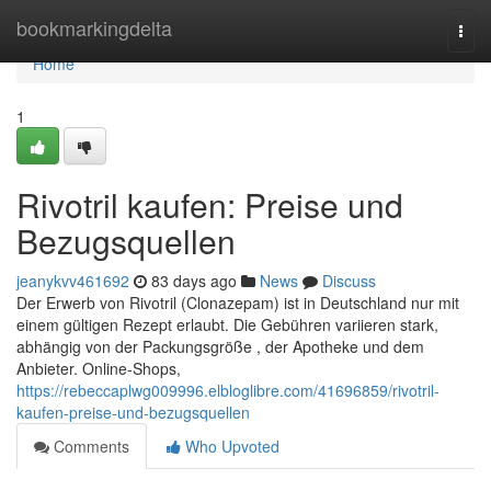
Home
bookmarkingdelta
Togg
navi
Home
1
Rivotril kaufen: Preise und
Bezugsquellen
jeanykvv461692
83 days ago
News
Discuss
Der Erwerb von Rivotril (Clonazepam) ist in Deutschland nur mit
einem gültigen Rezept erlaubt. Die Gebühren variieren stark,
abhängig von der Packungsgröße , der Apotheke und dem
Anbieter. Online-Shops,
https://rebeccaplwg009996.elbloglibre.com/41696859/rivotril-
kaufen-preise-und-bezugsquellen
Comments
Who Upvoted