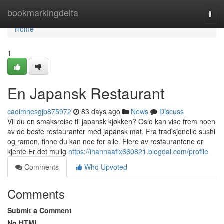
Home
bookmarkingdelta
Togg
navi
Home
1
En Japansk Restaurant
caoimhesgjb875972
83 days ago
News
Discuss
Vil du en smaksreise til japansk kjøkken? Oslo kan vise frem noen
av de beste restauranter med japansk mat. Fra tradisjonelle sushi
og ramen, finne du kan noe for alle. Flere av restaurantene er
kjente Er det mulig
https://ihannaafix660821.blogdal.com/profile
Comments
Who Upvoted
Comments
Submit a Comment
No HTML