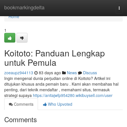
Home
bookmarkingdelta
Togg
navi
Home
1
Koitoto: Panduan Lengkap
untuk Pemula
zoeaupz944113
83 days ago
News
Discuss
Ingin mengenal dunia perjudian online di Koitoto? Artikel ini
ditujukan khusus anda pemain baru . Kami akan membahas hal
penting, dari teknik mendaftar , memahami situs, termasuk
strategi supaya
https://anitajwfp954280.wikibuysell.com/user
Comments
Who Upvoted
Comments