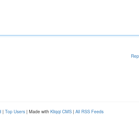
Rep
d
|
Top Users
| Made with
Kliqqi CMS
|
All RSS Feeds