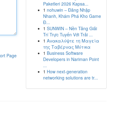
Paketleri 2026 Kapsa...
1
nohuwin – Đăng Nhập
Nhanh, Khám Phá Kho Game
Đ...
1
SUNWIN – Nền Tảng Giải
Trí Trực Tuyến Với Trải ...
1
Ανακαλύψτε τη Μαγεία
της Ταβέρνας Μύτικα
1
Business Software
ort Page
Developers in Nariman Point
...
1
How next-generation
networking solutions are tr...