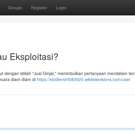
Groups
Register
Login
au Eksploitasi?
but dengan istilah "Jual Ginjal," menimbulkan pertanyaan mendalam te
 secara diam-diam di
https://elodievvhf083920.wikitelevisions.com/user