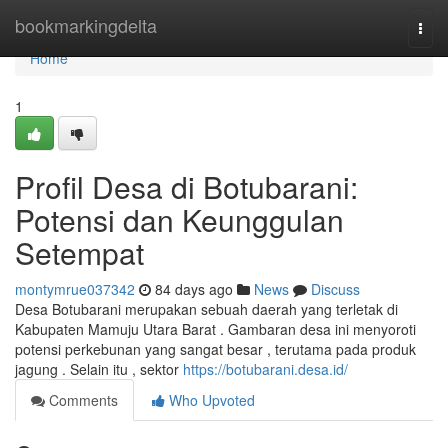
Home
bookmarkingdelta
Togg
navi
Home
1
Profil Desa di Botubarani:
Potensi dan Keunggulan
Setempat
montymrue037342
84 days ago
News
Discuss
Desa Botubarani merupakan sebuah daerah yang terletak di
Kabupaten Mamuju Utara Barat . Gambaran desa ini menyoroti
potensi perkebunan yang sangat besar , terutama pada produk
jagung . Selain itu , sektor
https://botubarani.desa.id/
Comments
Who Upvoted