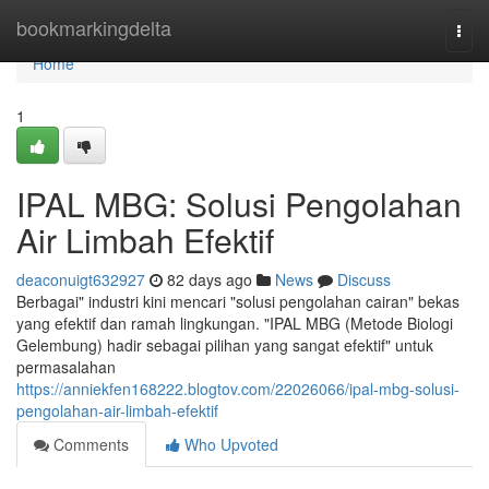
Home
bookmarkingdelta
Togg
navi
Home
1
IPAL MBG: Solusi Pengolahan
Air Limbah Efektif
deaconuigt632927
82 days ago
News
Discuss
Berbagai" industri kini mencari "solusi pengolahan cairan" bekas
yang efektif dan ramah lingkungan. "IPAL MBG (Metode Biologi
Gelembung) hadir sebagai pilihan yang sangat efektif" untuk
permasalahan
https://anniekfen168222.blogtov.com/22026066/ipal-mbg-solusi-
pengolahan-air-limbah-efektif
Comments
Who Upvoted