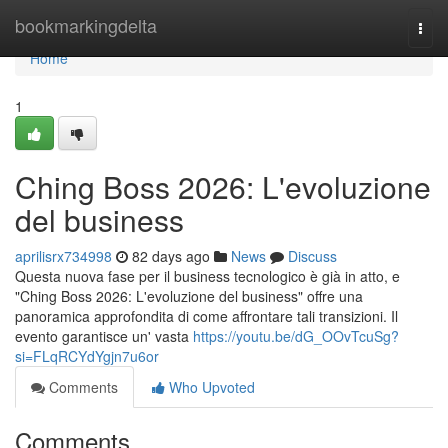
Home
bookmarkingdelta
Togg
navi
Home
1
Ching Boss 2026: L'evoluzione
del business
aprilisrx734998
82 days ago
News
Discuss
Questa nuova fase per il business tecnologico è già in atto, e
"Ching Boss 2026: L'evoluzione del business" offre una
panoramica approfondita di come affrontare tali transizioni. Il
evento garantisce un' vasta
https://youtu.be/dG_OOvTcuSg?
si=FLqRCYdYgjn7u6or
Comments
Who Upvoted
Comments