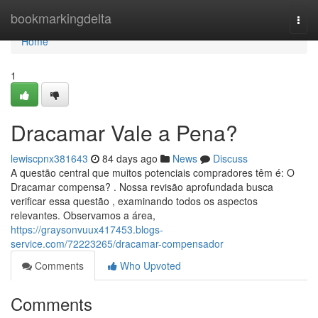
Home
bookmarkingdelta
Togg
navi
Home
1
Dracamar Vale a Pena?
lewiscpnx381643
84 days ago
News
Discuss
A questão central que muitos potenciais compradores têm é: O
Dracamar compensa? . Nossa revisão aprofundada busca
verificar essa questão , examinando todos os aspectos
relevantes. Observamos a área,
https://graysonvuux417453.blogs-
service.com/72223265/dracamar-compensador
Comments
Who Upvoted
Comments