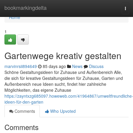
Home
bookmarkingdelta
Tog
navi
Home
1
Gartenwege kreativ gestalten
marvinrsii894649
85 days ago
News
Discuss
Schöne Gestaltungsideen für Zuhause und Außenbereich Alle,
die sich für kreative Gestaltungsideen für Zuhause, Garten und
Außenbereich neue Ideen sucht, findet hier zahlreiche
Möglichkeiten, das eigene Zuhause
https://zayntxzg685097.howeweb.com/41964867/umweltfreundliche
ideen-für-den-garten
Comments
Who Upvoted
Comments