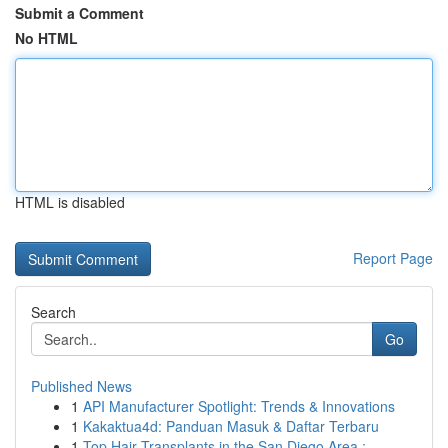
Submit a Comment
No HTML
HTML is disabled
Report Page
Search
Go
Published News
1
API Manufacturer Spotlight: Trends & Innovations
1
Kakaktua4d: Panduan Masuk & Daftar Terbaru
1
Top Hair Transplants in the San Diego Area :...