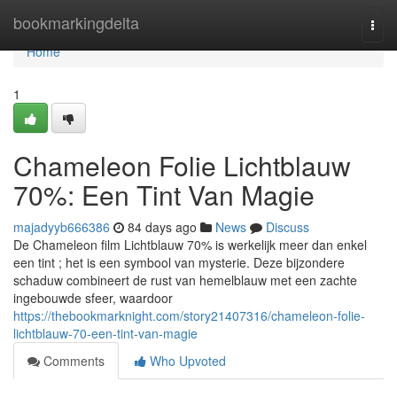
Home
bookmarkingdelta
Togg
navi
Home
1
Chameleon Folie Lichtblauw
70%: Een Tint Van Magie
majadyyb666386
84 days ago
News
Discuss
De Chameleon film Lichtblauw 70% is werkelijk meer dan enkel
een tint ; het is een symbool van mysterie. Deze bijzondere
schaduw combineert de rust van hemelblauw met een zachte
ingebouwde sfeer, waardoor
https://thebookmarknight.com/story21407316/chameleon-folie-
lichtblauw-70-een-tint-van-magie
Comments
Who Upvoted