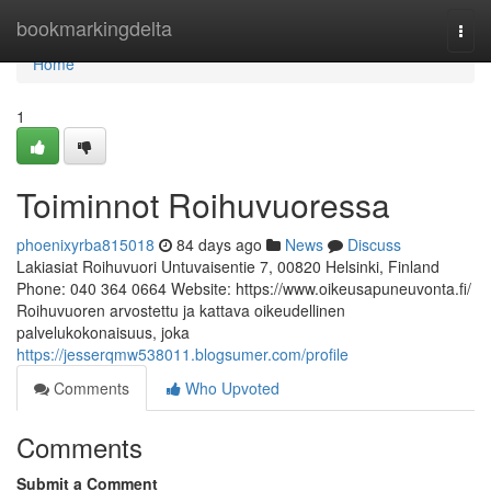
Home
bookmarkingdelta
Togg
navi
Home
1
Toiminnot Roihuvuoressa
phoenixyrba815018
84 days ago
News
Discuss
Lakiasiat Roihuvuori Untuvaisentie 7, 00820 Helsinki, Finland
Phone: 040 364 0664 Website: https://www.oikeusapuneuvonta.fi/
Roihuvuoren arvostettu ja kattava oikeudellinen
palvelukokonaisuus, joka
https://jesserqmw538011.blogsumer.com/profile
Comments
Who Upvoted
Comments
Submit a Comment