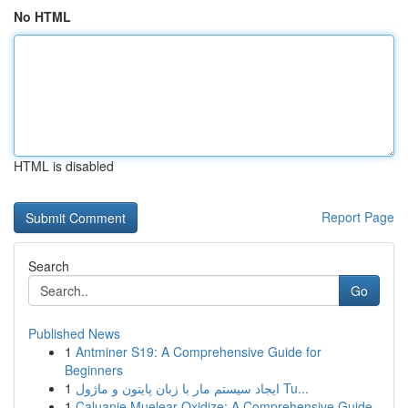
No HTML
HTML is disabled
Report Page
Search
Go
Published News
1
Antminer S19: A Comprehensive Guide for
Beginners
1
ایجاد سیستم مار با زبان پایتون و ماژول Tu...
1
Caluanie Muelear Oxidize: A Comprehensive Guide