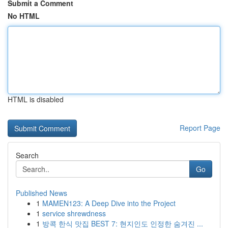
Submit a Comment
No HTML
HTML is disabled
Report Page
Search
Go
Published News
1
MAMEN123: A Deep Dive into the Project
1
service shrewdness
1
방콕 한식 맛집 BEST 7: 현지인도 인정한 숨겨진 ...