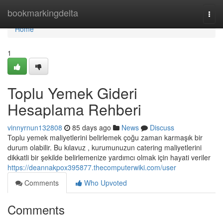
Home
bookmarkingdelta
Togg
navi
Home
1
Toplu Yemek Gideri
Hesaplama Rehberi
vinnyrnun132808
85 days ago
News
Discuss
Toplu yemek maliyetlerini belirlemek çoğu zaman karmaşık bir
durum olabilir. Bu kılavuz , kurumunuzun catering maliyetlerini
dikkatli bir şekilde belirlemenize yardımcı olmak için hayati veriler
https://deannakpox395877.thecomputerwiki.com/user
Comments
Who Upvoted
Comments