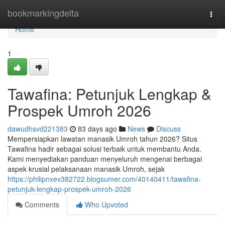
Home
bookmarkingdelta
Togg
navi
Home
1
Tawafina: Petunjuk Lengkap &
Prospek Umroh 2026
dawudhsvd221383
83 days ago
News
Discuss
Mempersiapkan lawatan manasik Umroh tahun 2026? Situs
Tawafina hadir sebagai solusi terbaik untuk membantu Anda.
Kami menyediakan panduan menyeluruh mengenai berbagai
aspek krusial pelaksanaan manasik Umroh, sejak
https://philipnxev382722.blogsumer.com/40140411/tawafina-
petunjuk-lengkap-prospek-umroh-2026
Comments
Who Upvoted