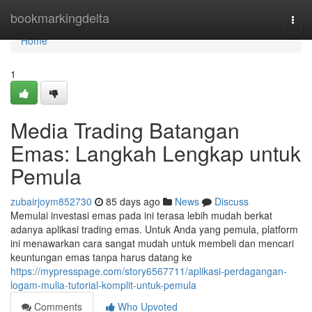
Home
bookmarkingdelta
Togg
navi
Home
1
Media Trading Batangan
Emas: Langkah Lengkap untuk
Pemula
zubairjoym852730
85 days ago
News
Discuss
Memulai investasi emas pada ini terasa lebih mudah berkat
adanya aplikasi trading emas. Untuk Anda yang pemula, platform
ini menawarkan cara sangat mudah untuk membeli dan mencari
keuntungan emas tanpa harus datang ke
https://mypresspage.com/story6567711/aplikasi-perdagangan-
logam-mulia-tutorial-komplit-untuk-pemula
Comments
Who Upvoted