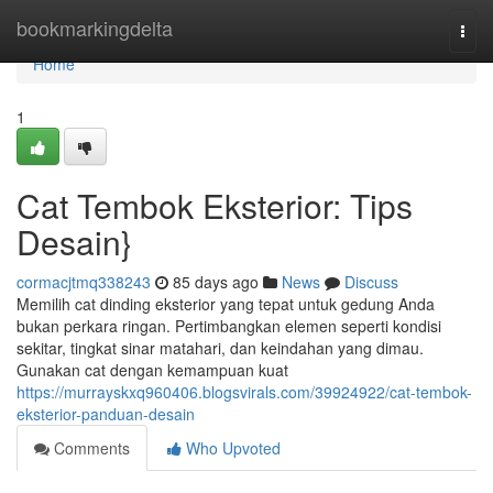
Home
bookmarkingdelta
Togg
navi
Home
1
Cat Tembok Eksterior: Tips
Desain}
cormacjtmq338243
85 days ago
News
Discuss
Memilih cat dinding eksterior yang tepat untuk gedung Anda
bukan perkara ringan. Pertimbangkan elemen seperti kondisi
sekitar, tingkat sinar matahari, dan keindahan yang dimau.
Gunakan cat dengan kemampuan kuat
https://murrayskxq960406.blogsvirals.com/39924922/cat-tembok-
eksterior-panduan-desain
Comments
Who Upvoted