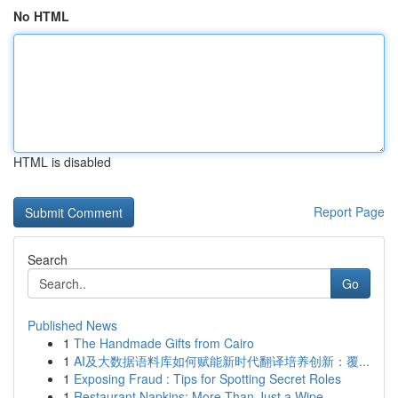
No HTML
HTML is disabled
Report Page
Search
Go
Published News
1
The Handmade Gifts from Cairo
1
AI及大数据语料库如何赋能新时代翻译培养创新：覆...
1
Exposing Fraud : Tips for Spotting Secret Roles
1
Restaurant Napkins: More Than Just a Wipe