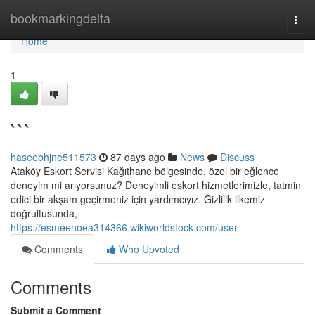
Home
bookmarkingdelta
Togg
navi
Home
1
```
haseebhjne511573
87 days ago
News
Discuss
Ataköy Eskort Servisi Kağıthane bölgesinde, özel bir eğlence
deneyim mi arıyorsunuz? Deneyimli eskort hizmetlerimizle, tatmin
edici bir akşam geçirmeniz için yardımcıyız. Gizlilik ilkemiz
doğrultusunda,
https://esmeenoea314366.wikiworldstock.com/user
Comments
Who Upvoted
Comments
Submit a Comment