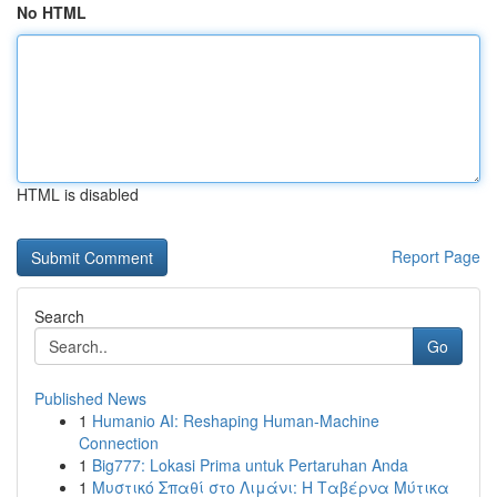
No HTML
HTML is disabled
Report Page
Search
Go
Published News
1
Humanio AI: Reshaping Human-Machine
Connection
1
Big777: Lokasi Prima untuk Pertaruhan Anda
1
Μυστικό Σπαθί στο Λιμάνι: Η Ταβέρνα Μύτικα