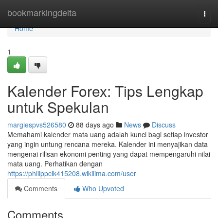
Home
bookmarkingdelta
Togg
navi
Home
1
Kalender Forex: Tips Lengkap
untuk Spekulan
margiespvs526580
88 days ago
News
Discuss
Memahami kalender mata uang adalah kunci bagi setiap investor
yang ingin untung rencana mereka. Kalender ini menyajikan data
mengenai rilisan ekonomi penting yang dapat mempengaruhi nilai
mata uang. Perhatikan dengan
https://philippcik415208.wikilima.com/user
Comments
Who Upvoted
Comments