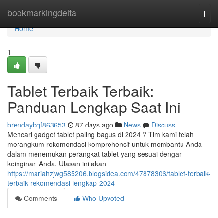
Home
bookmarkingdelta
Togg
navi
Home
1
Tablet Terbaik Terbaik:
Panduan Lengkap Saat Ini
brendaybqf863653
87 days ago
News
Discuss
Mencari gadget tablet paling bagus di 2024 ? Tim kami telah
merangkum rekomendasi komprehensif untuk membantu Anda
dalam menemukan perangkat tablet yang sesuai dengan
keinginan Anda. Ulasan ini akan
https://mariahzjwg585206.blogsidea.com/47878306/tablet-terbaik-
terbaik-rekomendasi-lengkap-2024
Comments
Who Upvoted