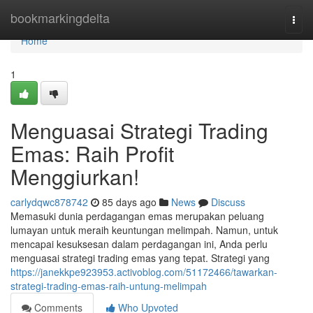
Home
bookmarkingdelta
Togg
navi
Home
1
Menguasai Strategi Trading
Emas: Raih Profit
Menggiurkan!
carlydqwc878742
85 days ago
News
Discuss
Memasuki dunia perdagangan emas merupakan peluang
lumayan untuk meraih keuntungan melimpah. Namun, untuk
mencapai kesuksesan dalam perdagangan ini, Anda perlu
menguasai strategi trading emas yang tepat. Strategi yang
https://janekkpe923953.activoblog.com/51172466/tawarkan-
strategi-trading-emas-raih-untung-melimpah
Comments
Who Upvoted