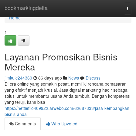
Home
bookmarkingdelta
Togg
navi
Home
1
Layanan Promosikan Bisnis
Mereka
jimkuic244360
86 days ago
News
Discuss
Di era online yang semakin pesat, memiliki rencana pemasaran
yang efektif menjadi krusial. Jasa digital marketing hadir sebagai
solusi untuk membantu usaha Anda tumbuh. Dengan kompetensi
yang teruji, kami bisa
https://nettiefilo409922.arwebo.com/62687333/jasa-kembangkan-
bisnis-anda
Comments
Who Upvoted