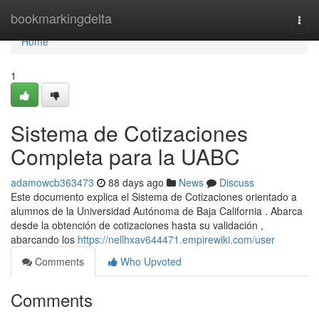
Home
bookmarkingdelta
Togg
navi
Home
1
Sistema de Cotizaciones
Completa para la UABC
adamowcb363473
88 days ago
News
Discuss
Este documento explica el Sistema de Cotizaciones orientado a
alumnos de la Universidad Autónoma de Baja California . Abarca
desde la obtención de cotizaciones hasta su validación ,
abarcando los
https://nellhxav644471.empirewiki.com/user
Comments
Who Upvoted
Comments