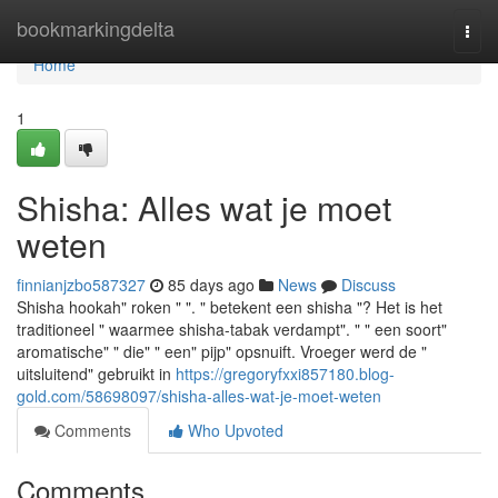
Home
bookmarkingdelta
Togg
navi
Home
1
Shisha: Alles wat je moet
weten
finnianjzbo587327
85 days ago
News
Discuss
Shisha hookah" roken " ". " betekent een shisha "? Het is het
traditioneel " waarmee shisha-tabak verdampt". " " een soort"
aromatische" " die" " een" pijp" opsnuift. Vroeger werd de "
uitsluitend" gebruikt in
https://gregoryfxxi857180.blog-
gold.com/58698097/shisha-alles-wat-je-moet-weten
Comments
Who Upvoted
Comments