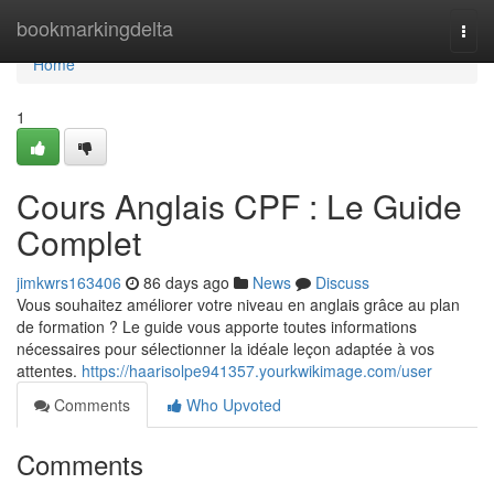
Home
bookmarkingdelta
Togg
navi
Home
1
Cours Anglais CPF : Le Guide
Complet
jimkwrs163406
86 days ago
News
Discuss
Vous souhaitez améliorer votre niveau en anglais grâce au plan
de formation ? Le guide vous apporte toutes informations
nécessaires pour sélectionner la idéale leçon adaptée à vos
attentes.
https://haarisolpe941357.yourkwikimage.com/user
Comments
Who Upvoted
Comments