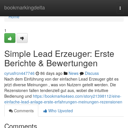
Home
bookmarkingdelta
Togg
navi
Home
1
Simple Lead Erzeuger: Erste
Berichte & Bewertungen
cyrusfrcn447746
86 days ago
News
Discuss
Nach dem Einführung von der einfachen Lead Erzeuger gibt es
jetzt diverse Meinungen , was von Nutzern geteilt werden. Die
Rezensionen fallen tendenziell gut aus, wobei die intuitive
Bedienung und
https://bookmarks4seo.com/story21398112/eine-
einfache-lead-anlage-erste-erfahrungen-meinungen-rezensionen
Comments
Who Upvoted
Comments