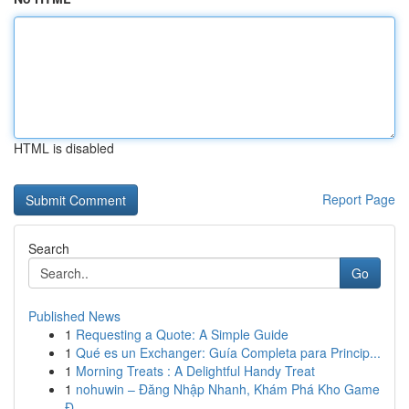
HTML is disabled
Report Page
Search
Go
Published News
1
Requesting a Quote: A Simple Guide
1
Qué es un Exchanger: Guía Completa para Princip...
1
Morning Treats : A Delightful Handy Treat
1
nohuwin – Đăng Nhập Nhanh, Khám Phá Kho Game
Đ...