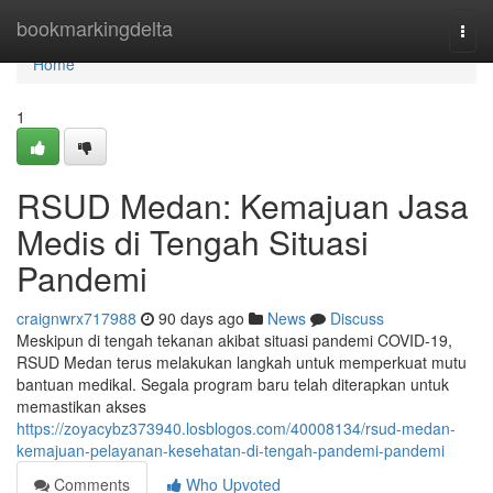
Home
bookmarkingdelta
Togg
navi
Home
1
RSUD Medan: Kemajuan Jasa
Medis di Tengah Situasi
Pandemi
craignwrx717988
90 days ago
News
Discuss
Meskipun di tengah tekanan akibat situasi pandemi COVID-19,
RSUD Medan terus melakukan langkah untuk memperkuat mutu
bantuan medikal. Segala program baru telah diterapkan untuk
memastikan akses
https://zoyacybz373940.losblogos.com/40008134/rsud-medan-
kemajuan-pelayanan-kesehatan-di-tengah-pandemi-pandemi
Comments
Who Upvoted