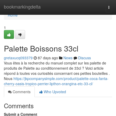
Home
bookmarkingdelta
Togg
navi
Home
1
Palette Boissons 33cl
gretaxucq093379
87 days ago
News
Discuss
Vous êtes à la recherche du manuel complet sur les palette de
produits de Palette au conditionnement de 33cl ? Voici article
répond à toutes vos curiosités concernant ces petites bouteilles .
Nous
https://jkpcompanysimple.com/product/palette-coca-fanta-
cherry-oasis-tropico-perrier-lipthon-orangina-etc-33-cl/
Comments
Who Upvoted
Comments
Submit a Comment