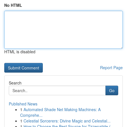
No HTML
HTML is disabled
Report Page
Search
Go
Published News
1
Automated Shade Net Making Machines: A
Comprehe...
1
Celestial Sorcerers: Divine Magic and Celestial...
1
How to Choose the Best Source for Tirzepatide (...