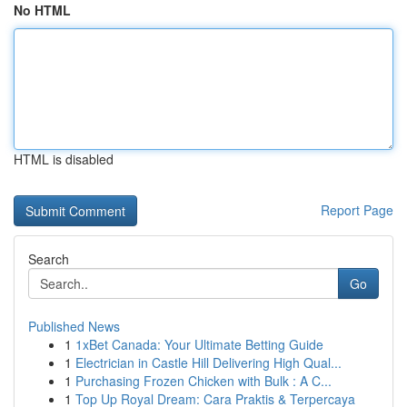
No HTML
HTML is disabled
Report Page
Search
Go
Published News
1
1xBet Canada: Your Ultimate Betting Guide
1
Electrician in Castle Hill Delivering High Qual...
1
Purchasing Frozen Chicken with Bulk : A C...
1
Top Up Royal Dream: Cara Praktis & Terpercaya