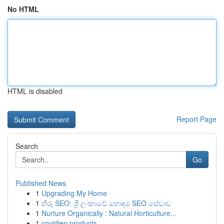
No HTML
HTML is disabled
Report Page
Search
Go
Published News
1
Upgrading My Home
1
හිරු SEO: ශ්‍රී ලංකාවේ හොඳම SEO සේවාව
1
Nurture Organically : Natural Horticulture...
1
covidien products