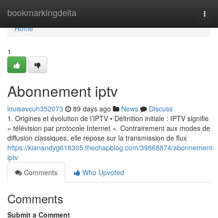
Home
bookmarkingdelta
Togg
navi
Home
1
Abonnement iptv
louisevcuh352073
89 days ago
News
Discuss
1. Origines et évolution de l’IPTV • Définition initiale : IPTV signifie
« télévision par protocole Internet ». Contrairement aux modes de
diffusion classiques, elle repose sur la transmission de flux
https://kianandyg618305.thechapblog.com/39868874/abonnement-
iptv
Comments
Who Upvoted
Comments
Submit a Comment