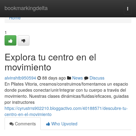
Home
bookmarkingdelta
Togg
navi
Home
1
Explora tu centro en el
movimiento
alvinshtb950594
88 days ago
News
Discuss
En Pilates Vitoria, creamos/construimos/fomentamos un espacio
donde puedes conectar/unir/integrar con tu cuerpo a través del
movimiento. Nuestras clases dinámicas/fluidas/eficaces, guiadas
por instructores
https://cyrustrrs902210.bloggactivo.com/40188571/descubre-tu-
centro-en-el-movimiento
Comments
Who Upvoted