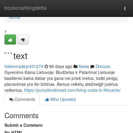
Home
bookmarkingdelta
Togg
navi
Home
1
```text
haleemadeyr431279
86 days ago
News
Discuss
Gyvenimo Kaina Lietuvoje: Biudžetas ir Patarimai Lietuvoje
kasdienio kaina dabar yra gana nei prieš metus, todėl pinigų
planavimas yra itin būtinas. Asmuo reikėtų atsižvelgti įvairius
veiksnius,
https://pumpkinabroad.com/living-costs-in-lithuania/
Comments
Who Upvoted
Comments
Submit a Comment
No HTML