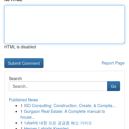
HTML is disabled
Report Page
Search
Go
Published News
1
ISO Consulting: Construction, Create, & Complia...
1
Gurgaon Real Estate: A Complete manual to
house...
1
1xbet에 대한 모든 궁금증 해소 가이드
1
Herpes Labialis Kremleri