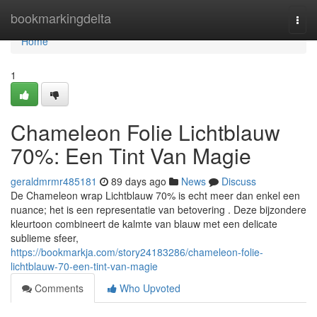
Home
bookmarkingdelta
Togg
navi
Home
1
Chameleon Folie Lichtblauw
70%: Een Tint Van Magie
geraldmrmr485181
89 days ago
News
Discuss
De Chameleon wrap Lichtblauw 70% is echt meer dan enkel een
nuance; het is een representatie van betovering . Deze bijzondere
kleurtoon combineert de kalmte van blauw met een delicate
sublieme sfeer,
https://bookmarkja.com/story24183286/chameleon-folie-
lichtblauw-70-een-tint-van-magie
Comments
Who Upvoted