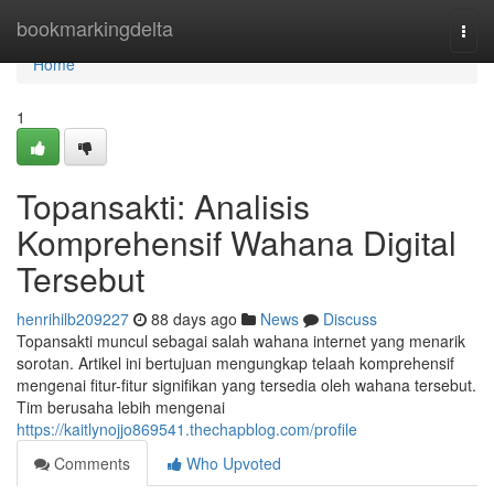
Home
bookmarkingdelta
Togg
navi
Home
1
Topansakti: Analisis
Komprehensif Wahana Digital
Tersebut
henrihilb209227
88 days ago
News
Discuss
Topansakti muncul sebagai salah wahana internet yang menarik
sorotan. Artikel ini bertujuan mengungkap telaah komprehensif
mengenai fitur-fitur signifikan yang tersedia oleh wahana tersebut.
Tim berusaha lebih mengenai
https://kaitlynojjo869541.thechapblog.com/profile
Comments
Who Upvoted