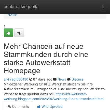
Home
bookmarkingdelta
Togg
navi
Home
1
Mehr Chancen auf neue
Stammkunden durch eine
starke Autowerkstatt
Homepage
alviniagf580430
87 days ago
News
Discuss
Mit gezielter Werbung für KFZ Werkstatt steigern Sie Ihre
Aufmerksamkeit im Einzugsgebiet. Eine überzeugende Werkstatt-
Webseite trägt spürbar dazu bei.
https://kfz-werkstatt-
werbung.blogspot.com/2026/04/werbung-fuer-autowerkstatt.html
Comments
Who Upvoted