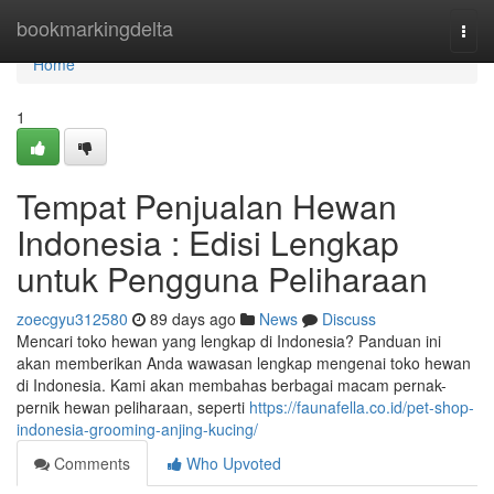
Home
bookmarkingdelta
Togg
navi
Home
1
Tempat Penjualan Hewan
Indonesia : Edisi Lengkap
untuk Pengguna Peliharaan
zoecgyu312580
89 days ago
News
Discuss
Mencari toko hewan yang lengkap di Indonesia? Panduan ini
akan memberikan Anda wawasan lengkap mengenai toko hewan
di Indonesia. Kami akan membahas berbagai macam pernak-
pernik hewan peliharaan, seperti
https://faunafella.co.id/pet-shop-
indonesia-grooming-anjing-kucing/
Comments
Who Upvoted