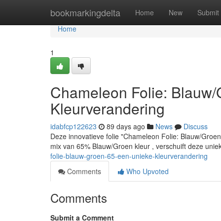
Home
bookmarkingdelta
Home
New
Submit
Home
1
Chameleon Folie: Blauw
Kleurverandering
idabfcp122623
89 days ago
News
Discuss
Deze innovatieve folie "Chameleon Folie: Blauw/Groe
mix van 65% Blauw/Groen kleur , verschuift deze unie
folie-blauw-groen-65-een-unieke-kleurverandering
Comments
Who Upvoted
Comments
Submit a Comment