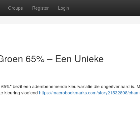
Groups
Register
Login
/Groen 65% – Een Unieke
n 65%" bezit een adembenemende kleurvariatie die ongeëvenaard is. 
ke kleuring vloeiend
https://macrobookmarks.com/story21532808/cham