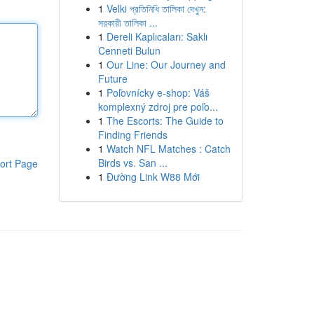
1
Velki প্রতিনিধি তালিকা দেখুন:
সরকারী তালিকা ...
1
Dereli Kaplıcaları: Saklı
Cenneti Bulun
1
Our Line: Our Journey and
Future
1
Poľovnícky e-shop: Váš
komplexný zdroj pre poľo...
1
The Escorts: The Guide to
Finding Friends
1
Watch NFL Matches : Catch
Birds vs. San ...
ort Page
1
Đường Link W88 Mới