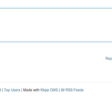
Rep
d
|
Top Users
| Made with
Kliqqi CMS
|
All RSS Feeds