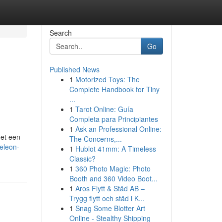
Search
Go
Published News
1
Motorized Toys: The
Complete Handbook for Tiny
...
1
Tarot Online: Guía
Completa para Principiantes
1
Ask an Professional Online:
Met een
The Concerns,...
eleon-
1
Hublot 41mm: A Timeless
Classic?
1
360 Photo Magic: Photo
Booth and 360 Video Boot...
1
Aros Flytt & Städ AB –
Trygg flytt och städ i K...
1
Snag Some Blotter Art
Online - Stealthy Shipping