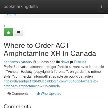
Home
bookmarkingdelta
Togg
navi
Home
1
Where to Order ACT
Amphetamine XR in Canada
hannanxzx745585
88 days ago
News
Discuss
Parfait ! Je vais maintenant rédiger l’article suivant avec le mot-clé
: **Acheter Ecstasy (copyright) à Toronto**, en gardant le même
style **commercial, informatif et adapté au public canadien
https://darrenhpil472649.loginblogin.com/43846004/where-to-
order-act-amphetamine-xr-in-canada
Comments
Who Upvoted
Comments