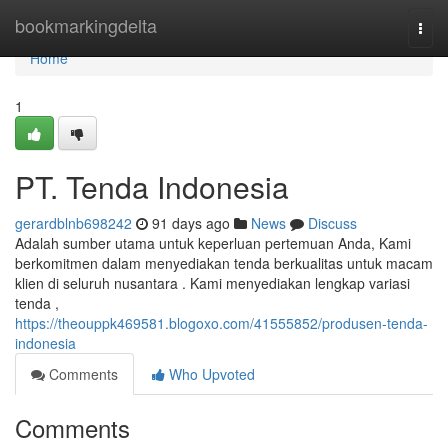
Home
bookmarkingdelta
Togg
navi
Home
1
PT. Tenda Indonesia
gerardblnb698242
91 days ago
News
Discuss
Adalah sumber utama untuk keperluan pertemuan Anda, Kami
berkomitmen dalam menyediakan tenda berkualitas untuk macam
klien di seluruh nusantara . Kami menyediakan lengkap variasi
tenda ,
https://theouppk469581.blogoxo.com/41555852/produsen-tenda-
indonesia
Comments
Who Upvoted
Comments