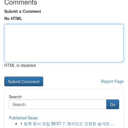
Comments
Submit a Comment
No HTML
HTML is disabled
Report Page
Search
Go
Published News
1
방콕 한식 맛집 BEST 7: 현지인도 인정한 숨겨진 ...