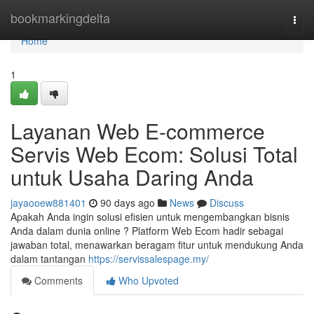
Home
bookmarkingdelta
Togg
navi
Home
1
Layanan Web E-commerce
Servis Web Ecom: Solusi Total
untuk Usaha Daring Anda
jayaooew881401
90 days ago
News
Discuss
Apakah Anda ingin solusi efisien untuk mengembangkan bisnis
Anda dalam dunia online ? Platform Web Ecom hadir sebagai
jawaban total, menawarkan beragam fitur untuk mendukung Anda
dalam tantangan
https://servissalespage.my/
Comments
Who Upvoted