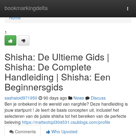
Home
bookmarkingdelta
Togg
navi
Home
1
Shisha: De Ultieme Gids |
Shisha: De Complete
Handleiding | Shisha: Een
Beginnersgids
sashaioid971950
90 days ago
News
Discuss
Ben je onbekend in de wereld van narghile? Deze handleiding is
jouw startpunt ! Je leert de basis concepten uit, inclusief het
selecteren van de juiste shisha tot het bereiken van de perfecte
beleving
https://matteotcpl304531.csublogs.com/profile
Comments
Who Upvoted