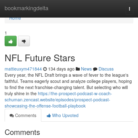
Home
bookmarkingdelta
Togg
navi
Home
1
NFL Future Stars
mattieuxym471844
134 days ago
News
Discuss
Every year, the NFL Draft brings a wave of fever to the league's
faithful. Teams eagerly scout and analyze college players, hoping
to find the next franchise-changing talent. But selecting who will
truly shine in the
https://the-prospect-podcast-w-coach-
schuman.zencast.website/episodes/prospect-podcast-
showcasing-the-offense-football-playbook
Comments
Who Upvoted
Comments